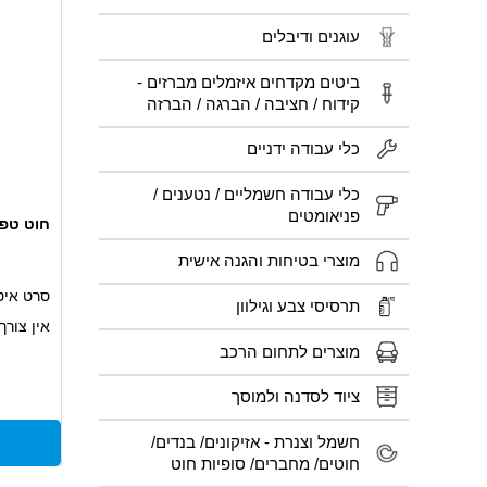
עוגנים ודיבלים
ביטים מקדחים איזמלים מברזים -
קידוח / חציבה / הברגה / הברזה
כלי עבודה ידניים
כלי עבודה חשמליים / נטענים /
פניאומטים
חוט טפלון
מוצרי בטיחות והגנה אישית
סרט איט
תרסיסי צבע וגילוון
אין צורך
מוצרים לתחום הרכב
אורך 160 מטר.
ציוד לסדנה ולמוסך
חשמל וצנרת - אזיקונים/ בנדים/
חוטים/ מחברים/ סופיות חוט