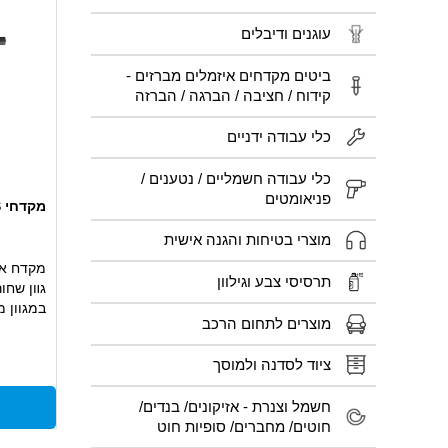
עוגנים ודיבלים
ביטים מקדחים איזמלים מברזים -
קידוח / חציבה / הברגה / הברזה
כלי עבודה ידניים
כלי עבודה חשמליים / נטענים /
פניאומטים
מקדחי HSS ארוכים DIN 340
מוצרי בטיחות והגנה אישית
מקדח איכ
תרסיסי צבע וגילוון
גװן שחור
במגוון מ
מוצרים לתחום הרכב
ציוד לסדנה ולמוסך
חשמל וצנרת - אזיקונים/ בנדים/
חוטים/ מחברים/ סופיות חוט