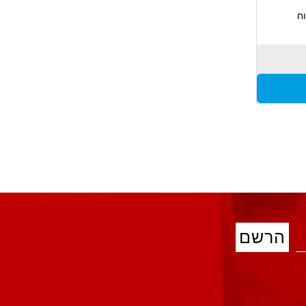
ח
ציה
מנט