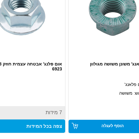
נג' משונן משושה מגולוון
6923
 פלאנג'
ש: משושה
ר מגולוון
יישומים הדורשים אחיזה יציבה
7
מידות
פני קורוזיה
צפה בכל המידות
הוסף לעגלה