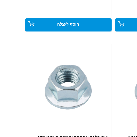
ם ושימוש
● חוזק 8, מתאים לעומסים גבוהים ושימוש
אינטנסיבי
ילון
● מערכת אבטחה עצמית עם ליבת ניילון
הוסף לעגלה
למניעת התרופפות