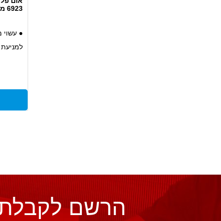
6923 מידה 4
● עשוי 
למניעת 
אינטנסיב
● מערכת
למניעת 
הרשם לקבלת