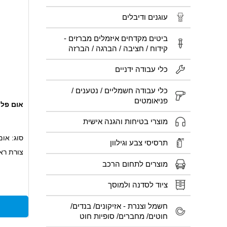
עוגנים ודיבלים
ביטים מקדחים איזמלים מברזים -
קידוח / חציבה / הברגה / הברזה
כלי עבודה ידניים
כלי עבודה חשמליים / נטענים /
פניאומטים
אום פלא
מוצרי בטיחות והגנה אישית
סוג: אום
תרסיסי צבע וגילוון
צורת רא
מוצרים לתחום הרכב
בעל גימו
מתאים ל
ציוד לסדנה ולמוסך
ועמידה ב
חשמל וצנרת - אזיקונים/ בנדים/
חוטים/ מחברים/ סופיות חוט