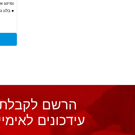
ומיזוג א
● בלון ג
● מספק ב
בשכבת ה
הרשם לקבלת
עידכונים לאימיי