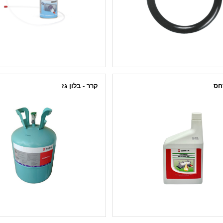
חס
קרר - בלון גז