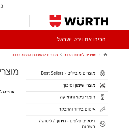
בר
הכירו את וירט ישראל
מוצרים לתחום הרכב
מוצרים למערכת המיזוג ברכב
מוצרי
מוצרים מובילים - Best Sellers
מוצרי שימון וסיכוך
או רינג O RING
חומרי ניקוי ותחזוקה
ערכת או רינג 
או רינג O RING ירוק
איטום בידוד והדבקה
או רינג O RING מילימטרי
או רינג O RING אורך 1 מטר
דיסקים פלפים - חיתוך / ליטוש /
או רינג O RING אינצ'י
השחזה