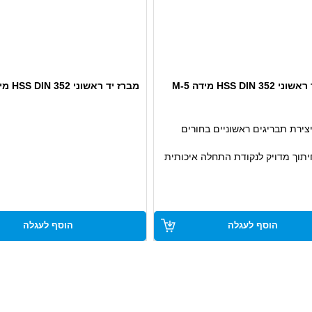
HSS DIN 3 מידה M-5
מברז יד ראשוני HSS DIN 352 מידה M-6
צירת תבריגים ראשוניים בחורים
תוך מדויק לנקודת התחלה איכותית
ידות גבוהה
שימוש ידני מקצועי בתעשייה
ה
הוסף לעגלה
הוסף לעגלה