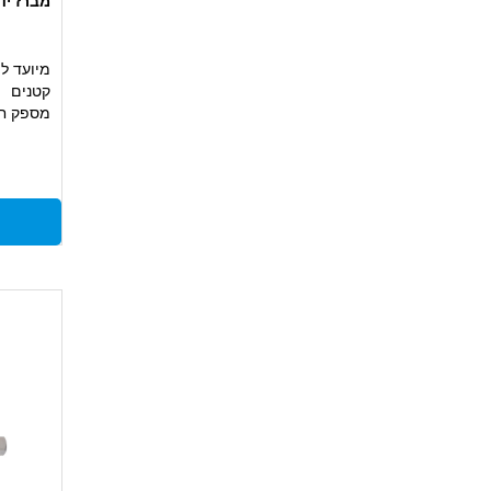
מברז יד ראשוני 52
מיועד לי
קטנים
מספק חי
עשוי פלדת HSS מוקשחת לעמ
מתאים ל
ובתחזוק