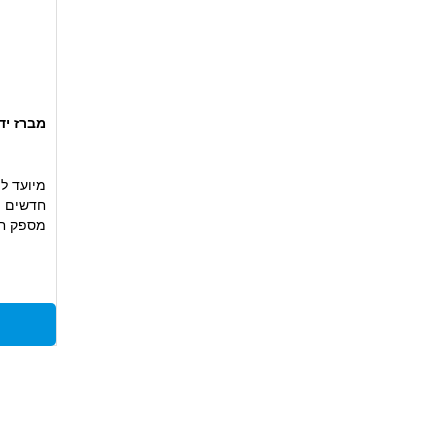
מברז יד ראשוני 52
מיועד לי
חדשים
מספק חי
עשוי פלדת HSS מוקשחת לעמ
מתאים ל
ובתחזוק