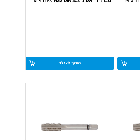
מברז יד ראשוני HSS DIN 352 מידה M-4
הוסף לעגלה