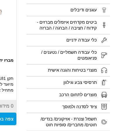
עוגנים ודיבלים
ביטים מקדחים איזמלים מברזים -
קידוח / חציבה / הברגה / הברזה
כלי עבודה ידניים
כלי עבודה חשמליים / נטענים /
פניאומטים
מברז יד ראשונ
מוצרי בטיחות והגנה אישית
תקן DIN 2181
תרסיסי צבע וגילוון
מיועד לש
מתחיל א
מוצרים לתחום הרכב
מדויקת ו
0
מידות
ציוד לסדנה ולמוסך
ושחיקה 
מתאים ל
חשמל וצנרת - אזיקונים/ בנדים/
צפה בכ
אידאלי 
חוטים/ מחברים/ סופיות חוט
מקצועית