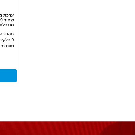
ערכת מפ
מוגבלת EBRA
מהדורה מו
9 חלקים
טווח מידות: –10
ציפוי שח
ראש כדור
מתאים ל