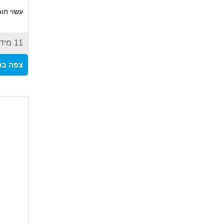
עשוי חומ
מבנה ארג
מתאים ל
11
מיד
מקצועיי
צפה בכ
לאורך זמ
מפתח אי
ובתחום 
מגוון מי
עבודה