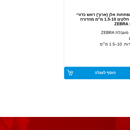
תחות אלן (ארוך) ראש כדורי
שחור 9 חלקים 1.5-10 מ"מ מהדורה
Z
גבלת ZEBRA
‎1.5 מ״מ
ור לעמידות גבוהה
י לעבודה בזווית ונגישות משופרת
שימוש מקצועי ותעשייתי
הוסף לעגלה