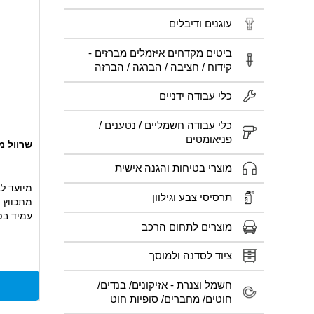
עוגנים ודיבלים
ביטים מקדחים איזמלים מברזים -
קידוח / חציבה / הברגה / הברזה
כלי עבודה ידניים
כלי עבודה חשמליים / נטענים /
פניאומטים
שרוול מתכוו
מוצרי בטיחות והגנה אישית
מיועד לב
תרסיסי צבע וגילוון
מתכווץ 
עמיד בפנ
מוצרים לתחום הרכב
מתאים ל
ציוד לסדנה ולמוסך
חשמל וצנרת - אזיקונים/ בנדים/
חוטים/ מחברים/ סופיות חוט