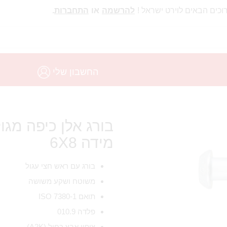
וכים הבאים לוירט ישראל !
להרשמה
או
התחברות
.
החשבון שלי
מידה 6X8
בורג עם ראש חצי עגול
משוטח ושקע משושה
תואם ISO 7380-1
פלדה 010.9
ציפוי אבץ כחול (A2K)