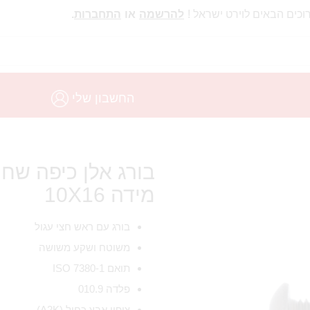
וכים הבאים לוירט ישראל !
להרשמה
או
התחברות
.
החשבון שלי
מידה 10X16
בורג עם ראש חצי עגול
משוטח ושקע משושה
תואם ISO 7380-1
פלדה 010.9
ציפוי אבץ כחול (A2K)