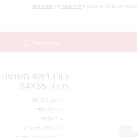
וכים הבאים לוירט ישראל !
להרשמה
או
התחברות
.
החשבון שלי
מידה 24X65
תקן: DIN 933
חומר: פלדה
חוזק: 8.8
משטח: ציפוי אבץ
סוג ראש: ראש משושה