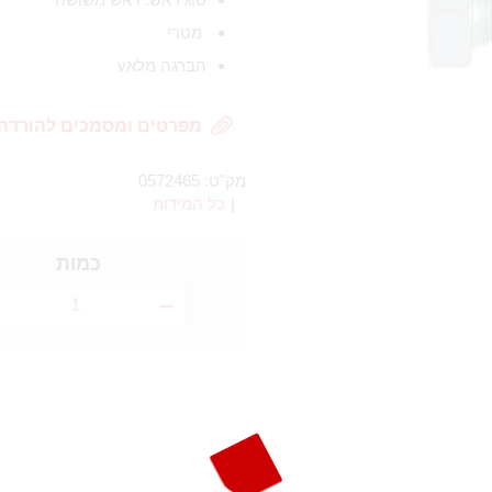
מטרי
הברגה מלאv
מפרטים ומסמכים להורדה
מק"ט:
0572465
|
כל המידות
כמות