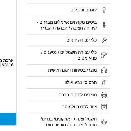
עוגנים ודיבלים
ביטים מקדחים איזמלים מברזים -
קידוח / חציבה / הברגה / הברזה
כלי עבודה ידניים
כלי עבודה חשמליים / נטענים /
פניאומטים
ערכת מפ
DIN3118 - חלקים 5 RA
מוצרי בטיחות והגנה אישית
תרסיסי צבע וגילוון
מוצרים לתחום הרכב
ציוד לסדנה ולמוסך
חשמל וצנרת - אזיקונים/ בנדים/
חוטים/ מחברים/ סופיות חוט